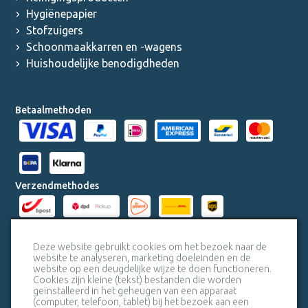
Hygiënepapier
Stofzuigers
Schoonmaakkarren en -wagens
Huishoudelijke benodigdheden
Betaalmethoden
Verzendmethodes
Milieucertificaten
Deze website gebruikt cookies om het bezoek naar de
website te analyseren, marketing doeleinden en de
website op een deugdelijke wijze te doen functioneren.
Veiligheidscertificaat SSL
Cookies zijn kleine (tekst) bestanden die worden
geïnstalleerd in het geheugen van een apparaat
(computer, telefoon, tablet) bij het bezoek aan een