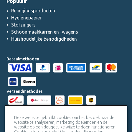
Populair
Reinigingsproducten
Hygiënepapier
Stofzuigers
Schoonmaakkarren en -wagens
Huishoudelijke benodigdheden
Betaalmethoden
Verzendmethodes
Milieucertificaten
Deze website gebruikt cookies om het bezoek naar de
website te analyseren, marketing doeleinden en de
website op een deugdelijke wijze te doen functioneren.
Veiligheidscertificaat SSL
Cookies zijn kleine (tekst) bestanden die worden